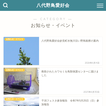
八代野鳥愛好会
― CATEGORY ―
お知らせ・イベント
お知らせ・イベント
八代野鳥愛好会妙見町水無川沿い野鳥観察の案内
2026年6月4日
お知らせ・イベント
救助されたカワセミを鳥獣保護センターに届けま
した
2025年6月30日
お知らせ・イベント
干潟フェスタ参加報告 令和7年5月25日（日）参
加報告