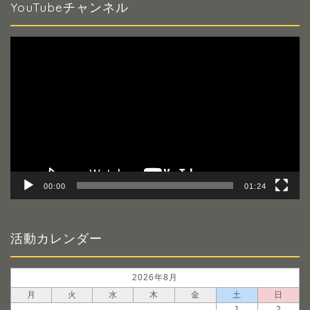
YouTubeチャンネル
動
画
プ
レ
ー
ヤ
ー
00:00
01:24
活動カレンダー
2026年8月
月
火
水
木
金
土
日
1
2