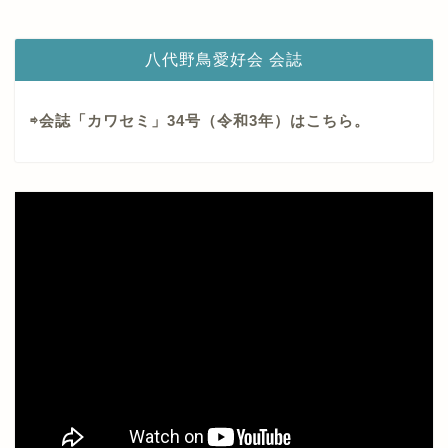
八代野鳥愛好会 会誌
⇨会誌「カワセミ」34号（令和3年）はこちら。