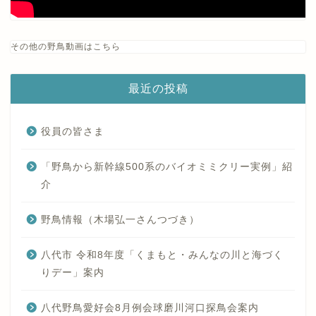
その他の野鳥動画はこちら
最近の投稿
役員の皆さま
「野鳥から新幹線500系のバイオミミクリー実例」紹
介
野鳥情報（木場弘一さんつづき）
八代市 令和8年度「くまもと・みんなの川と海づく
りデー」案内
八代野鳥愛好会8月例会球磨川河口探鳥会案内