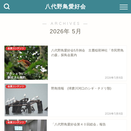
八代野鳥愛好会
― ARCHIVES ―
2026年 5月
会員コンテンツ
八代野鳥愛好会5月例会 古麓稲荷神社「市民野鳥
の森」探鳥会案内
2026年5月8日
会員コンテンツ
野鳥情報 (球磨川河口のシギ・チドリ類)
2026年5月8日
会員コンテンツ
「八代野鳥愛好会第４０回総会」報告