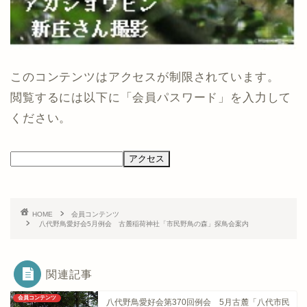
このコンテンツはアクセスが制限されています。
閲覧するには以下に「会員パスワード」を入力して
ください。
HOME
会員コンテンツ
八代野鳥愛好会5月例会 古麓稲荷神社「市民野鳥の森」探鳥会案内
関連記事
会員コンテンツ
八代野鳥愛好会第370回例会 5月古麓「八代市民