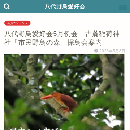
八代野鳥愛好会
会員コンテンツ
八代野鳥愛好会5月例会 古麓稲荷神
社「市民野鳥の森」探鳥会案内
2026年5月8日