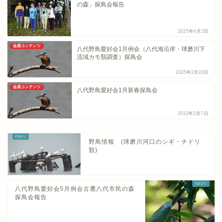
の森」探鳥会報告
2025年6月2日
会員コンテンツ
八代野鳥愛好会1月例会（八代海沿岸・球磨川下
流域カモ類調査）探鳥会
2023年2月22日
会員コンテンツ
八代野鳥愛好会1月新春探鳥会
2022年2月7日
野鳥情報 (球磨川河口のシギ・チドリ
類)
八代野鳥愛好会5月例会古麓八代市民の森
探鳥会報告