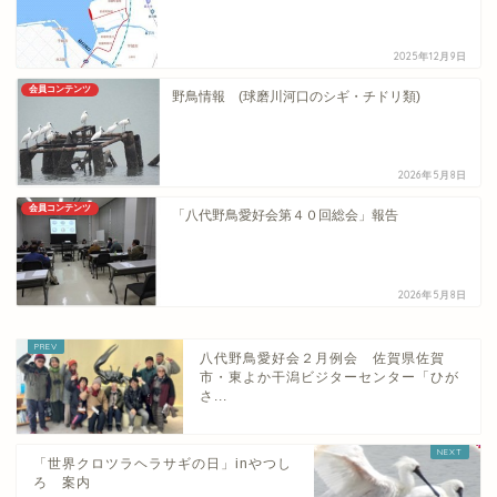
2025年12月9日
会員コンテンツ
野鳥情報 (球磨川河口のシギ・チドリ類)
2026年5月8日
会員コンテンツ
「八代野鳥愛好会第４０回総会」報告
2026年5月8日
八代野鳥愛好会２月例会 佐賀県佐賀
市・東よか干潟ビジターセンター「ひが
さ...
「世界クロツラヘラサギの日」inやつし
ろ 案内