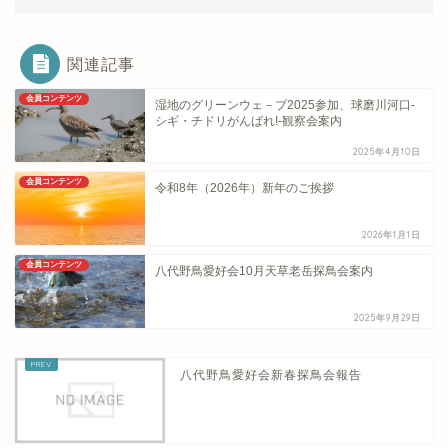
関連記事
会員コンテンツ
湿地のグリーンウェ－ブ2025参加、球磨川河口-
シギ・チドリがんばれ!-観察会案内
2025年4月10日
会員コンテンツ
令和8年（2026年）新年のご挨拶
2026年1月1日
会員コンテンツ
八代野鳥愛好会10月天草老岳探鳥会案内
2025年9月29日
八代野鳥愛好会新春探鳥会報告