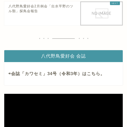
八代野鳥愛好会2月例会「出水平野のツ
ル類」探鳥会報告
八代野鳥愛好会 会誌
⇨会誌「カワセミ」34号（令和3年）はこちら。