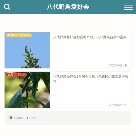
八代野鳥愛好会
お知らせ・イベント
八代野鳥愛好会妙見町水無川沿い野鳥観察の案内
2026年6月4日
会員コンテンツ
八代野鳥愛好会5月例会古麓八代市民の森探鳥会報
告
2026年6月4日
HOME
0年