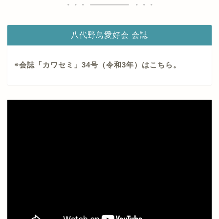
八代野鳥愛好会 会誌
⇨会誌「カワセミ」34号（令和3年）はこちら。