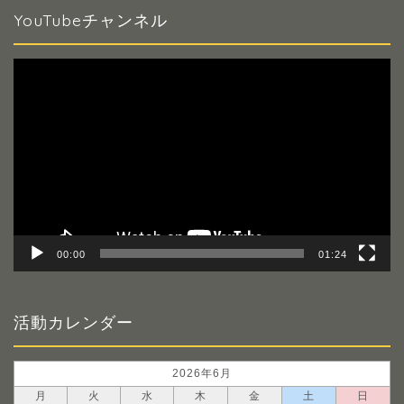
YouTubeチャンネル
動
画
プ
レ
ー
ヤ
ー
00:00
01:24
活動カレンダー
2026年6月
月
火
水
木
金
土
日