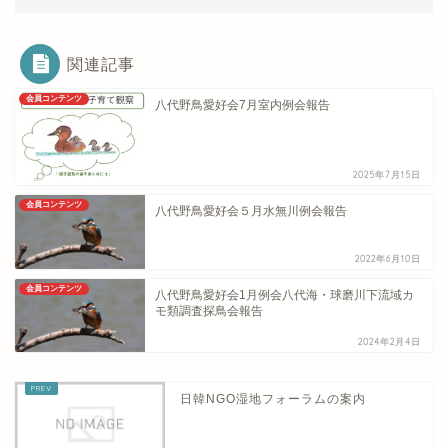
関連記事
会員コンテンツ
八代野鳥愛好会7月室内例会報告
2025年7月15日
会員コンテンツ
八代野鳥愛好会５月水無川例会報告
2022年6月10日
会員コンテンツ
八代野鳥愛好会1月例会八代海・球磨川下流域カ
モ類調査探鳥会報告
2024年2月4日
日韓NGO湿地フォーラムの案内