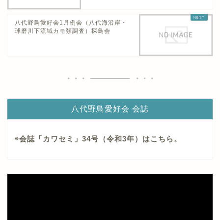
八代野鳥愛好会1月例会（八代海沿岸・
球磨川下流域カモ類調査）探鳥会
八代野鳥愛好会 会誌
⇨会誌「カワセミ」34号（令和3年）はこちら。